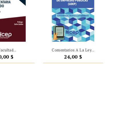
acultad...
Comentarios A La Ley...
recio
Precio
0,00 $
24,00 $