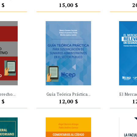
o
Precio
P
 $
15,00 $
2
recho...
Guía Teórica Práctica...
El Mercad
o
Precio
P
 $
12,00 $
1