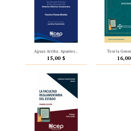
Aguas Arriba: Apuntes...
Teoría Genera
Precio
Preci
15,00 $
16,00