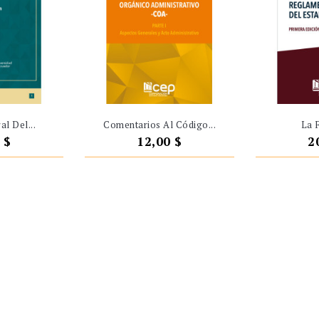
l Del...
Comentarios Al Código...
La F
o
Precio
P
 $
12,00 $
2