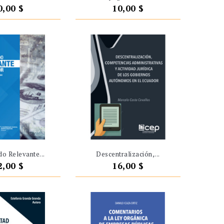
recio
Precio
0,00 $
10,00 $
o Relevante...
Descentralización,...
recio
Precio
2,00 $
16,00 $