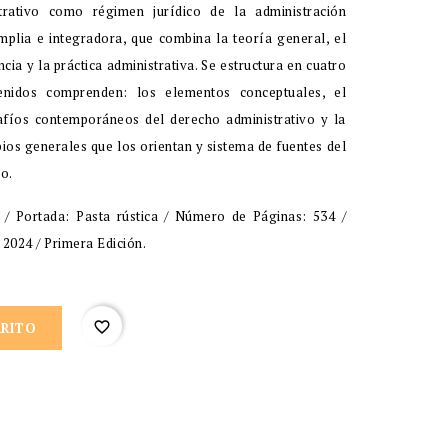
trativo como régimen jurídico de la administración
mplia e integradora, que combina la teoría general, el
cia y la práctica administrativa. Se estructura en cuatro
enidos comprenden: los elementos conceptuales, el
safíos contemporáneos del derecho administrativo y la
ipios generales que los orientan y sistema de fuentes del
o.
 Portada: Pasta rústica / Número de Páginas: 534 /
2024 / Primera Edición.
favorite_border
RRITO