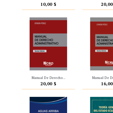
Precio
Preci
10,00 $
20,00
Manual De Derecho...
Manual De De
Precio
Preci
20,00 $
16,00