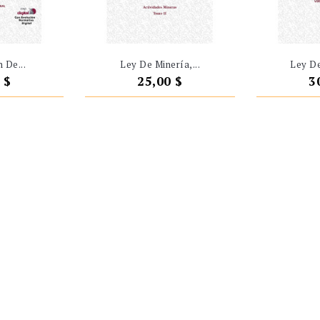
 De...
Ley De Minería,...
Ley De
o
Precio
P
 $
25,00 $
3