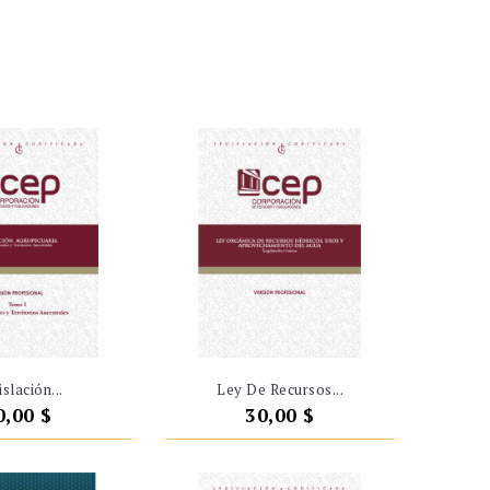
slación...
Ley De Recursos...
recio
Precio
0,00 $
30,00 $