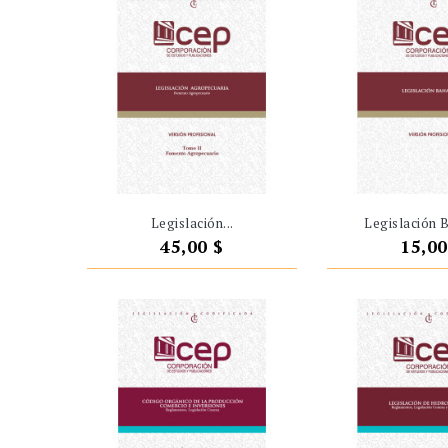
Legislación...
Legislación 
Precio
Preci
45,00 $
15,00