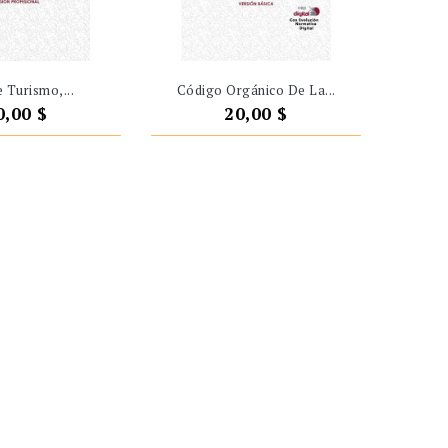
 Turismo,...
Código Orgánico De La...
recio
Precio
0,00 $
20,00 $