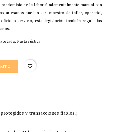
n predominio de la labor fundamentalmente manual con
os artesanos pueden ser: maestro de taller, operario,
 oficio o servicio, esta legislación también regula las
sanos.
ortada: Pasta rústica.
favorite_border
RRITO
protegidos y transacciones fiables.)