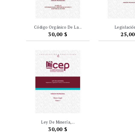
Código Orgánico De La...
Legislación
Precio
Preci
30,00 $
25,00
Ley De Minería,...
Precio
30,00 $