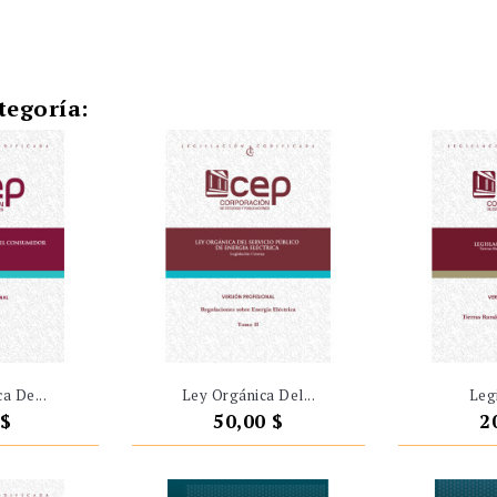
tegoría:
a De...
Ley Orgánica Del...
Legi
io
Precio
P
 $
50,00 $
2