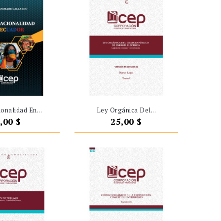
ionalidad En...
Ley Orgánica Del...
recio
Precio
,00 $
25,00 $