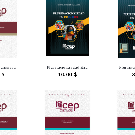
Bananera
Plurinacionalidad En...
Plurinac
o
Precio
P
 $
10,00 $
8