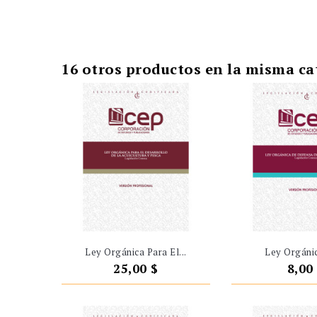
16 otros productos en la misma ca
Ley Orgánica Para El...
Ley Orgánic
Precio
Prec
25,00 $
8,00