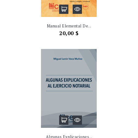
Manual Elemental De...
Precio
20,00 $
Algunas Explicaciones...