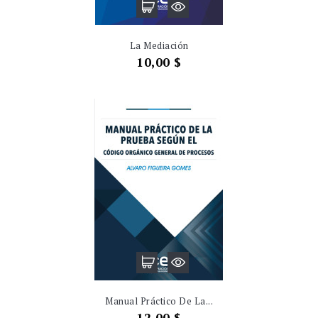
La Mediación
Precio
10,00 $
Manual Práctico De La...
Precio
12,00 $