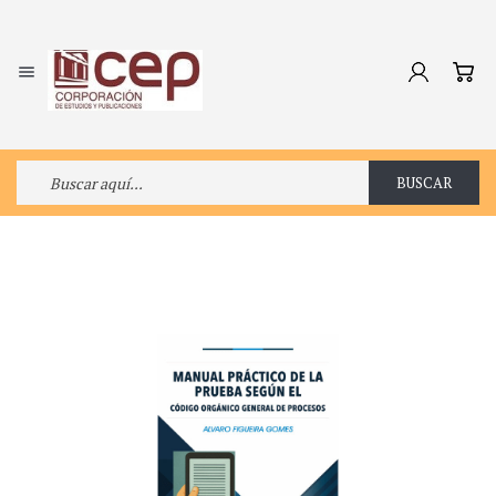

BUSCAR