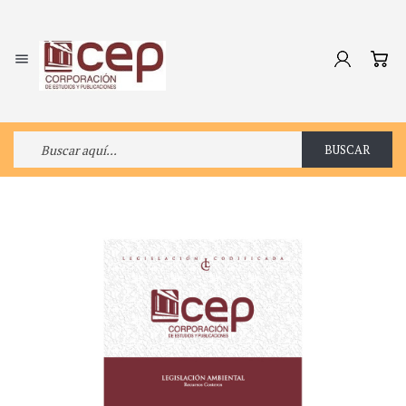

BUSCAR