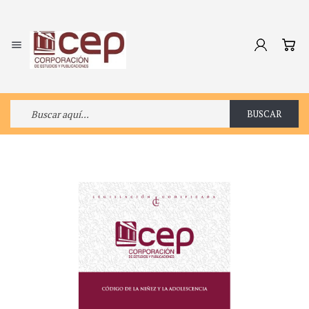

BUSCAR