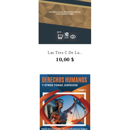
Las Tres C De La...
Precio
10,00 $