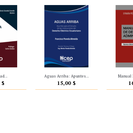
ad...
Aguas Arriba: Apuntes...
Manual 
o
Precio
P
 $
15,00 $
1