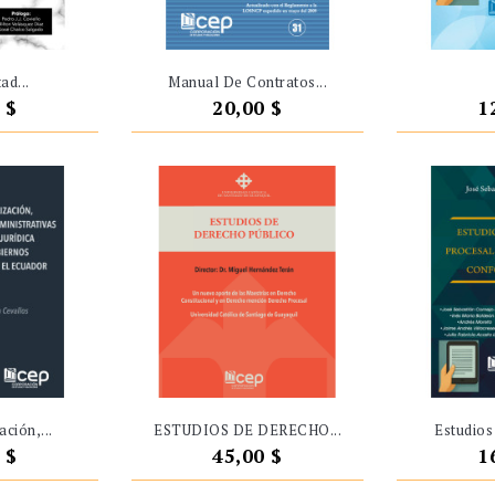
ad...
Manual De Contratos...
o
Precio
P
 $
20,00 $
1
ción,...
ESTUDIOS DE DERECHO...
Estudios
o
Precio
P
 $
45,00 $
1