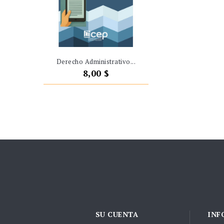
Derecho Administrativo...
Precio
8,00 $
SU CUENTA
INF