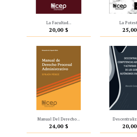
La Facultad...
La Potest
Precio
Preci
20,00 $
25,00
Manual Del Derecho...
Descentraliza
Precio
Preci
24,00 $
20,00