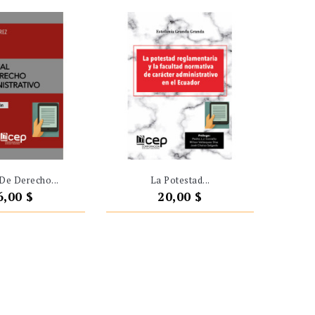
De Derecho...
La Potestad...
recio
Precio
6,00 $
20,00 $