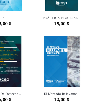
LA...
PRÁCTICA PROCESAL...
recio
Precio
2,00 $
15,00 $
 De Derecho...
El Mercado Relevante...
recio
Precio
6,00 $
12,00 $