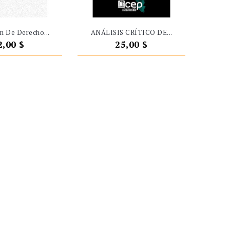
n De Derecho...
ANÁLISIS CRÍTICO DE...
recio
Precio
2,00 $
25,00 $