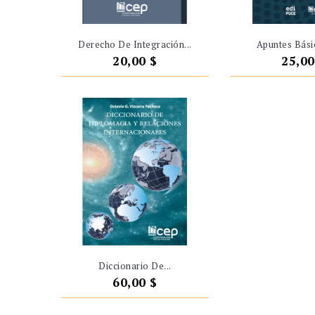
Derecho De Integración...
Apuntes Bási
Precio
Preci
20,00 $
25,00
Diccionario De...
Precio
60,00 $