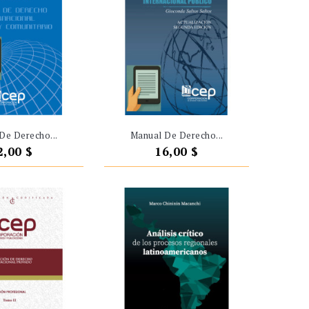
De Derecho...
Manual De Derecho...
recio
Precio
2,00 $
16,00 $