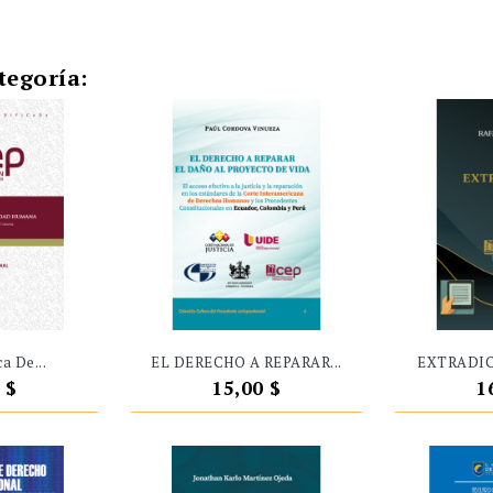
tegoría:
a De...
EL DERECHO A REPARAR...
EXTRADIC
o
Precio
P
 $
15,00 $
1