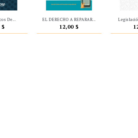
cos De...
EL DERECHO A REPARAR...
Legislació
o
Precio
P
 $
12,00 $
1