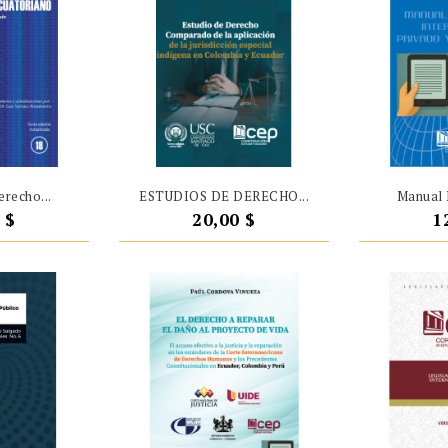
recho...
ESTUDIOS DE DERECHO...
Manual 
o
Precio
P
 $
20,00 $
1