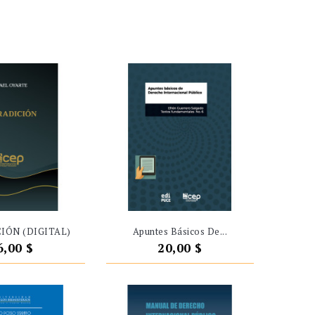
IÓN (DIGITAL)
Apuntes Básicos De...
recio
Precio
6,00 $
20,00 $