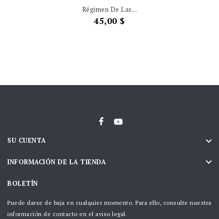
Régimen De Las...
Precio
45,00 $

SU CUENTA

INFORMACIÓN DE LA TIENDA
BOLETÍN
Puede darse de baja en cualquier momento. Para ello, consulte nuestra
información de contacto en el aviso legal.