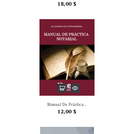
Precio
18,00 $
Manual De Práctica...
Precio
12,00 $