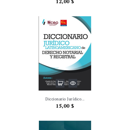
Precio
12,00 $
Diccionario Jurídico...
Precio
15,00 $