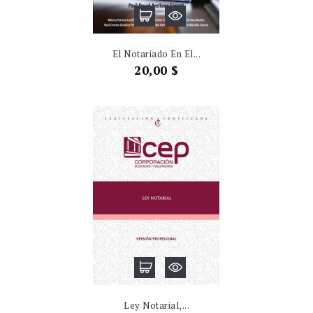
El Notariado En El...
Precio
20,00 $
Ley Notarial,...