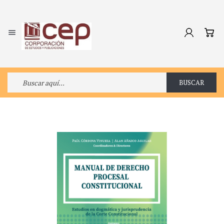

BUSCAR