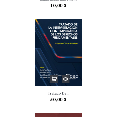
Precio
10,00 $
Tratado De...
Precio
50,00 $